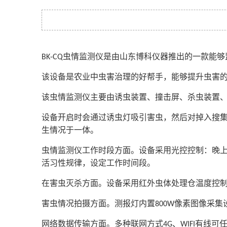
虫情监测仪
是由山东博科仪器推出的一款能够
BK-CQ
该设备是农业中虫害治理的好帮手，能够提升虫害
该虫情监测仪主要由诱虫装置、撞击屏、杀虫装置
设备开启时会通过诱虫灯吸引害虫，然后对掉入搜
生情况于一体。
虫情监测仪
工作时段方面。设备采用光控控制：晚
活习性规律，设定工作时间段。
在害虫灭杀方面。设备采用红外虫体处理仓温度控
害虫情况拍摄方面。测报灯内置
像素图像采集
800W
网络数据传输方面。
多种联网方式
、
有线可
4G
WIFI