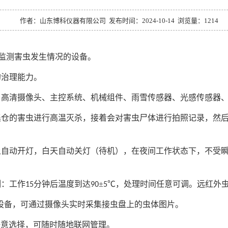
作者：山东博科仪器有限公司 发布时间：2024-10-14
浏览量：1214
监测害虫发生情况的设备。
的治理能力。
、高清摄像头、主控系统、机械组件、雨雪传感器、光感传感器
集仓的害虫进行高温灭杀，接着会对害虫尸体进行拍照记录，然
上自动开灯，白天自动关灯（待机），在夜间工作状态下，不受
制：工作
分钟后温度到达
±
℃，处理时间任意可调。远红外
15
90
5
设备，可通过摄像头实时采集接虫盘上的虫体图片。
任意选择，可随时随地联网管理。