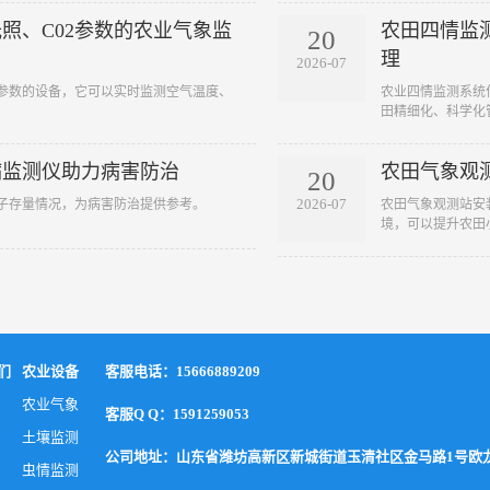
照、C02参数的农业气象监
农田四情监
20
理
2026-07
参数的设备，它可以实时监测空气温度、
农业四情监测系统
田精细化、科学化管
病监测仪助力病害防治
农田气象观
20
2026-07
子存量情况，为病害防治提供参考。
农田气象观测站安
境，可以提升农田小
们
农业设备
客服电话：15666889209
农业气象
客服Q Q：1591259053
土壤监测
公司地址：山东省潍坊高新区新城街道玉清社区金马路1号欧龙科
虫情监测