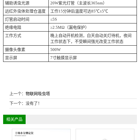
辅助诱虫光源
20W紫光灯管（主波长365nm）
远红外虫体处理仓温度
工作15分钟后温度可达85℃±5℃
灯管启动时间
≤5S
绝缘电阻
≥2.5MΩ（漏电保护）
工作方式
晚上自动开机检测，白天自动关灯待机，夜间
工作状态下，不受瞬间强光改变工作状态
摄像头像素
500W
显示屏
7寸触摸显示屏
上一个：
物联网吸虫塔
下一个：没有了！
相关产品