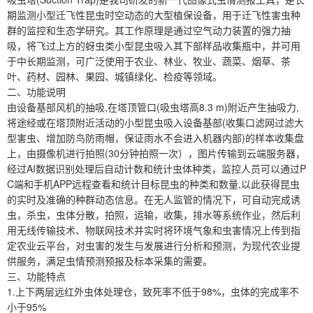
期监测小型迁飞性昆虫时空动态的大型植保设备，用于迁飞性害虫种
群的监控和生态学研究。其工作原理是通过空气动力装置的强力抽
吸，将飞过上方的蚜虫类小型昆虫吸入其下部样品收集瓶中，并可用
于中长期监测，可广泛使用于农业、林业、牧业、蔬菜、烟草、茶
叶、药材、园林、果园、城镇绿化、检疫等领域。
二、功能说明
由设备基部风机的抽吸,在塔顶管口(吸虫塔高8.3 m)附近产生抽吸力,
将途经或在塔顶附近活动的小型昆虫吸入设备基部(收集口滤网过滤大
型害虫、增加防鸟防雨帽，保证雨水不会进入机器内部)的样本收集盘
上，由摄像机进行拍照(30分钟拍照一次），图片传输到云端服务器，
经过AI数据识别处理后自动计数和统计虫体种类，监控人员可以通过P
C端和手机APP远程查看和统计目标昆虫的种类和数量,以此获得昆虫
的实时及准确的种群动态信息。在无人监管的情况下，可自动完成诱
虫，杀虫，虫体分散，拍照，运输，收集，排水等系统作业，然后利
用无线传输技术、物联网技术并实时将环境气象和虫害情况上传到指
定农业云平台，对虫害的发生与发展进行分析和预测，为现代农业提
供服务，满足虫情预测预报及标本采集的需要。
三、功能特点
1.上下两层远红外虫体处理仓，致死率不低于98%，虫体的完成率不
小于95%