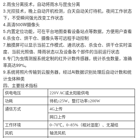
2.雨虫分离技术，自动将雨水与昆虫分离
3.光控技术，晚上自动开机检测，白天自动关灯待机，夜间工作状态
下，不受瞬间强光改变工作状态
4.高清500W摄像头
5.内置定位功能，可在平台地图查看设备站点等数据，方便用户查看
6.杀虫仓、烘干仓、摄像头等可远程手动控制
7.触摸屏可以显示当前工作模式、通讯状态、杀虫仓、烘干仓实时温
度、当前光照值、降雨状态以及设备各个部件的当前运行状态
8.专门为虫情测报系统定制的红外计数传感器，统计杀虫数量，准确
率高达99%。
9.系统将照片传输到云服务器，经过AI数据识别处理后自动计数和统
计虫体种类
四、主要技术指标
供电电压
220V AC或太阳能供电
功耗
待机≤25W，整灯功率≤200W
通信方式
4G上传
网口上传
工作环境
0~70℃，0~85%（相对湿度）、无凝结
风机
轴流风机